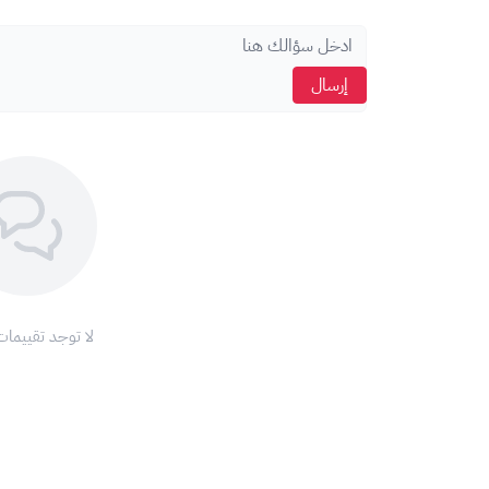
لا يوجد توصيل للشرائح
يتم استخراج
بدل فاقد من أقرب فرع موبايلي
بعد التفعيل
يمكن استلام الشريحة في نفس اليوم أو خلال
10 دقائق فقط من التفعيل
إرسال
الشروط:
يتم إصدار شريحة جديدة باسم العميل
لا يمكن تفعيل الشريحة على رقم موجود مسبقًا
يتطلب هوية وطنية أو إقامة سارية والتفعيل عبر أبشر
الحد الأقصى للمقيم:
شريحة واحده فقط مسبقة الدفع.
العمر
18 سنة فما فوق
لا يمكن إلغاء الشريحة بعد تسجيلها باسم العميل
لا توجد تقييمات
⚠️ تنبيهات مهمة:
تأكد من تغطية شبكة
موبايلي
في منطقتك
للحصول على رمز النفاذ الوطني الموحد
اضغط هنا
للاستفسارات والدعم، تواصل معنا عبر
الواتساب