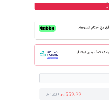
تر.
 إمكان ادفع لاحقًا، بدون فوائد أو
 الشريحة في أسرع وقت ممكن.
559.99
1,035