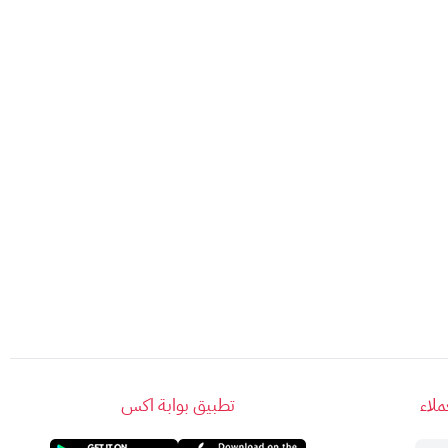
 بإنترنت قوي وسريع دون انقطاع، أينما كنت داخل
لاء
تطبيق بوابة اكس