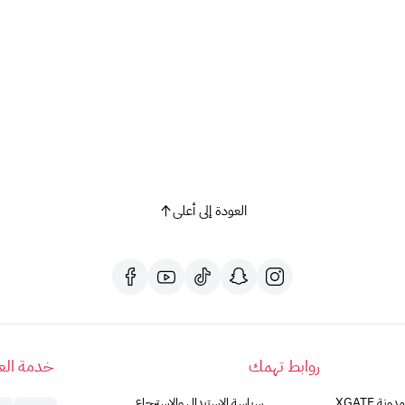
📦
اشترِ الآن شريحة موبايلي 600 جيجا لمدة 6 أشهر
واستمتع
المملكة.
العودة إلى أعلى
روابط تهمك
خدمة العم
مدونة XGATE
سياسة الاستبدال والاسترجاع