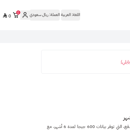
0
اللغة:
العربية
العملة:
ريال سعودي
0
ايلي)
فع
، التي توفر
بيانات 600 جيجا لمدة 6 أشهر
، مع