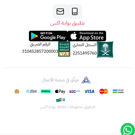
تطبيق بوابة اكس
الرقم الضريبي
السجل التجاري
310452857200003
2251495760
موثّق في منصة الأعمال
الحقوق محفوظة | 2026
بوابة اكس