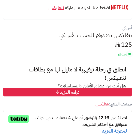
اضغط هنا للمزيد من ماركة
نتفليكس
أمريكي
نتفليكس 25 دولار للحساب الأمريكي
125
متوفر
انطلق في رحلة ترفيهية لا مثيل لها مع بطاقات
نتفليكس!
هل أنت من عشاق الأفلام والمسلسلات؟
قراءة المزيد
هل تبحث عن تجربة ترفيهية مميزة؟
مع بطاقات نتفليكس، ستتمكن من:
تصنيف المنتج:
نتفليكس
مشاهدة أفضل الأفلام والمسلسلات من جميع أنحاء العالم:
استمتع بمكتبة ضخمة تضم أكثر من 20 مليون فيلم ومسلسل من
إنتاج نتفليكس الحصري، بالإضافة إلى محتوى من أقوى استديوهات
الإنتاج العالمية.