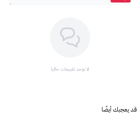
على هاتفك الذكي أو جهازك اللوحي.
قم بإنشاء حساب جديد أو تسجيل الدخول إلى حسابك الحالي.
أدخل رمز البطاقة في المكان المخصص لذلك.
استمتع بمشاهدة نتفليكس!
ملاحظة:
بطاقات نتفليكس صالحة للحساب الأمريكي.
لا يمكن استبدال بطاقات نتفليكس نقدًا.
لا توجد تقييمات حاليا
يمكن استخدام بطاقات نتفليكس لإنشاء حساب جديد أو لتجديد
اشتراك موجود.
مع بطاقات نتفليكس، وداعًا للملل، مرحبًا بالعالم الترفيهي!
قد يعجبك أيضًا