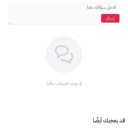
شروط وأحكام:
صالحة فقط لخدمة نتفلكس في المملكة العربية السعودية.
إرسال
غير قابلة للاسترداد أو الاستبدال نقدًا.
لا تنتهي صلاحيتها.
لا يمكن إعادة بيعها.
#نتفلكس #أفلام #مسلسلات #ترفيه #اشتراك #بطاقات_هدايا
لا توجد تقييمات حاليا
قد يعجبك أيضًا