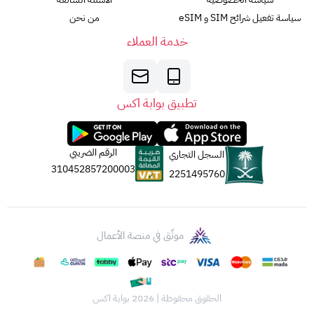
سياسة تفعيل شرائح SIM و eSIM
من نحن
خدمة العملاء
تطبيق بوابة اكس
الرقم الضريبي
السجل التجاري
310452857200003
2251495760
موثّق في منصة الأعمال
الحقوق محفوظة | 2026
بوابة اكس