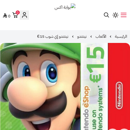
0
0
بوابة اكس
الرئيسية
الألعاب
نينتندو
نينتندو إي شوب 15€