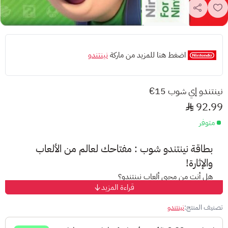
اضغط هنا للمزيد من ماركة
نينتندو
نينتندو إي شوب 15€
92.99
متوفر
بطاقة نينتندو شوب : مفتاحك لعالم من الألعاب
والإثارة!
هل أنت من محبي ألعاب نينتندو؟
قراءة المزيد
هل تبحث عن طريقة سهلة وسريعة لإضافة رصيد إلى حسابك على
متجر نينتندو؟
تصنيف المنتج:
نينتندو
إليك الحل الأمثل: بطاقات نينتندو المسبقة الدفع!