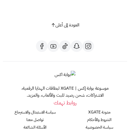
هذا المنتج مخصص لحسابات نينتندو الأوروبية
اطلب بطاقتك نينتندو اليوم وانطلق في مغامرة ممتعة في عالم الألعاب!
العودة إلى أعلى
موسوعة بوابة إكس | XGATE لبطاقات الهدايا الرقمية،
الاشتراكات، شحن رصيد للبث والألعاب، والمزيد.
روابط تهمك
مدونة XGATE
سياسة الاستبدال والاسترجاع
الشروط والأحكام
تواصل معنا
سياسة الخصوصية
الأسئلة الشائعة