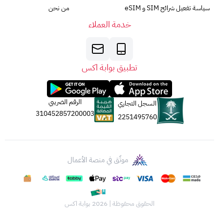
سياسة تفعيل شرائح SIM و eSIM
من نحن
خدمة العملاء
تطبيق بوابة اكس
الرقم الضريبي
السجل التجاري
310452857200003
2251495760
موثّق في منصة الأعمال
الحقوق محفوظة | 2026
بوابة اكس