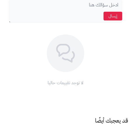
الأمان والحماية.
إرسال
كيف تشحن بطاقتك؟
طريقتان سهلتان:
1. الشحن عبر الموقع الرسمي:
قم بزيارة موقع نينتندو:
[
https://ec.nintendo.com/redeem
]
سجل الدخول إلى حسابك أو أنشئ حسابًا جديدًا.
أدخل رمز بطاقة نينتندو المكون من 16 رقمًا واضغط على "التالي".
أدخل كلمة مرور حسابك نينتندو.
لا توجد تقييمات حاليا
ستتلقى رسالة تأكيد تفيد بإضافة الرصيد إلى حسابك.
2. الشحن عبر جهاز نينتندو سويتش:
حدد رمز Nintendo eShop في قائمة HOME.
انتقل إلى اليسار وحدد "إضافة أموال".
اختر "استرداد بطاقة Nintendo eShop".
قد يعجبك أيضًا
أدخل رقم الكود الذي حصلت عليه من XGATE.
حدد "موافق" لإكمال المعاملة.