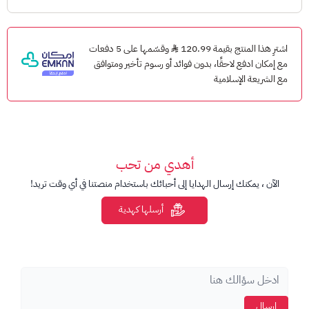
معلومات مهمة:
للاستخدام على نون السعودية
اشترِ هذا المنتج بقيمة 120.99
وقسّمها على 5 دفعات
مع إمكان ادفع لاحقًا، بدون فوائد أو رسوم تأخير ومتوافق
صلاحية البطاقة سنة واحدة.
مع الشريعة الإسلامية
غير قابلة للاسترداد النقدي.
للمزيد من التفاصيل راجع دليل بطاقات هدايا نون وطريقة التفعيل.
أهدي من تحب
الآن ، يمكنك إرسال الهدايا إلى أحبائك باستخدام منصتنا في أي وقت تريد!
أرسلها كهدية
إرسال