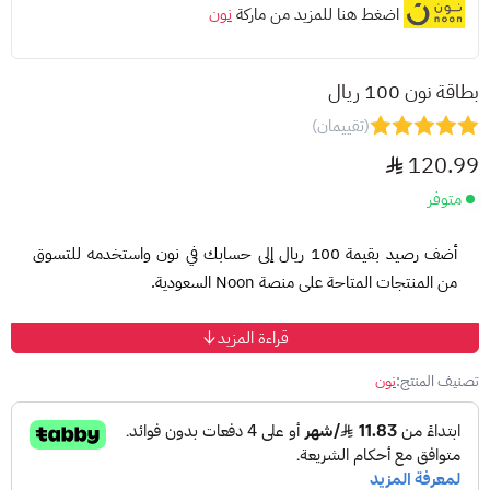
اضغط هنا للمزيد من ماركة
نون
بطاقة نون 100 ريال
(تقييمان)
120.99
متوفر
أضف رصيد بقيمة 100 ريال إلى حسابك في نون واستخدمه للتسوق
من المنتجات المتاحة على منصة Noon السعودية.
قراءة المزيد
طريقة الاستخدام:
سجّل الدخول إلى حسابك في نون.
تصنيف المنتج:
نون
انتقل إلى قسم "رصيد نون".
اختر "استرداد بطاقة الهدايا".
أدخل رقم البطاقة ورمز PIN.
اضغط "استرداد" لإضافة الرصيد إلى حسابك.