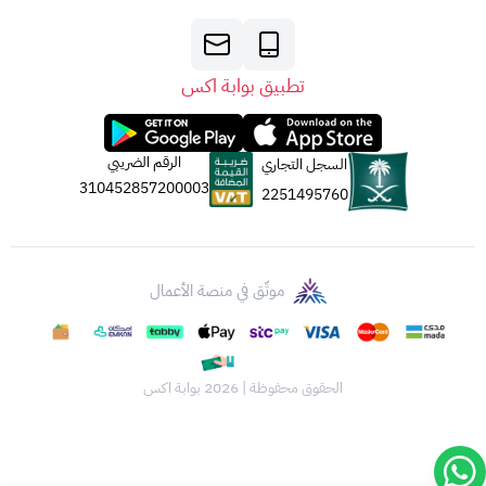
تطبيق بوابة اكس
الرقم الضريبي
السجل التجاري
310452857200003
2251495760
موثّق في منصة الأعمال
الحقوق محفوظة | 2026
بوابة اكس