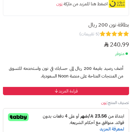
اضغط هنا للمزيد من ماركة
نون
بطاقة نون 200 ريال
(5 تقييمات)
240.99
متوفر
أضف رصيد بقيمة 200 ريال إلى حسابك في نون واستخدمه للتسوق
من المنتجات المتاحة على منصة Noon السعودية.
قراءة المزيد
طريقة الاستخدام:
سجّل الدخول إلى حسابك في نون.
تصنيف المنتج:
نون
انتقل إلى قسم "رصيد نون".
اختر "استرداد بطاقة الهدايا".
أدخل رقم البطاقة ورمز PIN.
اضغط "استرداد" لإضافة الرصيد إلى حسابك.