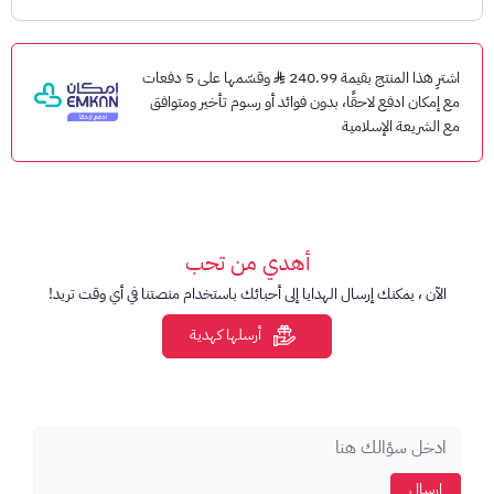
معلومات مهمة:
للاستخدام على نون السعودية.
اشترِ هذا المنتج بقيمة 240.99
وقسّمها على 5 دفعات
مع إمكان ادفع لاحقًا، بدون فوائد أو رسوم تأخير ومتوافق
صلاحية البطاقة سنة واحدة.
مع الشريعة الإسلامية
غير قابلة للاسترداد النقدي.
للمزيد من التفاصيل راجع دليل بطاقات هدايا نون وطريقة التفعيل.
أهدي من تحب
الآن ، يمكنك إرسال الهدايا إلى أحبائك باستخدام منصتنا في أي وقت تريد!
أرسلها كهدية
إرسال