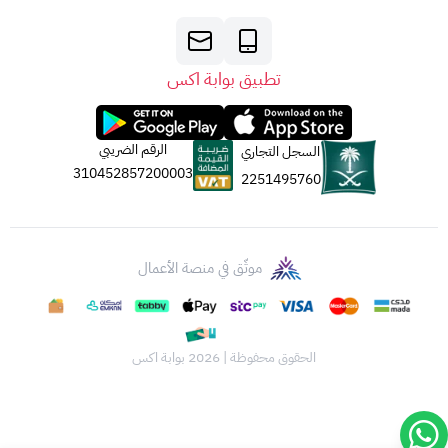
تطبيق بوابة اكس
الرقم الضريبي
السجل التجاري
310452857200003
2251495760
موثّق في منصة الأعمال
الحقوق محفوظة | 2026
بوابة اكس