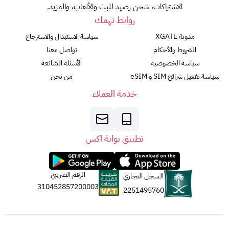
الاشتراكات، شحن رصيد للبث والألعاب، والمزيد.
روابط تهمك
مدونة XGATE
سياسة الاستبدال والاسترجاع
الشروط والأحكام
تواصل معنا
سياسة الخصوصية
الأسئلة الشائعة
سياسة تفعيل شرائح SIM و eSIM
من نحن
خدمة العملاء
تطبيق بوابة اكس
الرقم الضريبي
السجل التجاري
310452857200003
2251495760