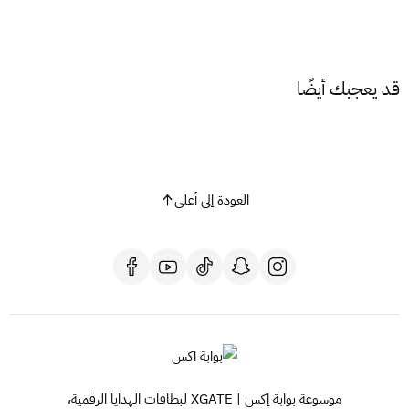
أدخل رمز بطاقة بلايستيشن.
اضغط على "التالي".
ستتم إضافة الرصيد إلى حسابك.
قد يعجبك أيضًا
نصائح هامة:
تأكد من اختيار بطاقة بلايستيشن تناسب المنطقة الصحيحة
لحسابك.
احرص على حفظ رمز بطاقة بلايستيشن في مكان آمن.
العودة إلى أعلى
لا تشارك رمز البطاقة مع أي شخص آخر.
مع بطاقة بلايستيشن ستور سعودي 100$، افتح بابًا جديدًا لمغامرات
لا حصر لها على عالم بلايستيشن!
هل لديك أي أسئلة أخرى؟ لا تتردد في طرحها!
هذا المنتج مخصص لحسابات بلايستيشن السعودية
موسوعة بوابة إكس | XGATE لبطاقات الهدايا الرقمية،