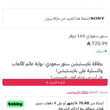
اضغط هنا للمزيد من ماركة
سوني
ستور سعودي 160 دولار
720.99
متوفر
بطاقة بلايستيشن ستور سعودي: بوابة عالم الألعاب
والتسلية على بلايستيشن!
هل أنت من عشاق ألعاب بلايستيشن؟
قراءة المزيد
مع بطاقة بلايستيشن ستور سعودي 160$، ودّع وداعًا للمشاكل
واستمتع بتجربة لعب استثنائية!
تصنيف المنتج:
بطاقة بلايستيشن
ما هي بطاقة بلايستيشن؟
هي بطاقات هدايا مدفوعة مسبقًا تتيح لك شحن رصيد محفظتك على