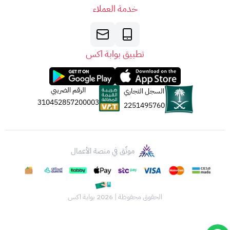
خدمة العملاء
تطبيق بوابة اكس
الرقم الضريبي
السجل التجاري
310452857200003
2251495760
موثّق في منصة الأعمال
الحقوق محفوظة | 2026
بوابة اكس