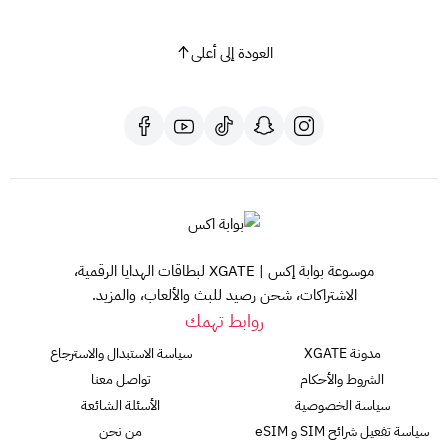
لحسابك.
احرص على حفظ رمز بطاقة بلايستيشن في مكان آمن.
العودة إلى أعلى
لا تشارك رمز البطاقة مع أي شخص آخر.
مع بطاقة بلايستيشن ستور سعودي 160$، افتح بابًا جديدًا لمغامرات
لا حصر لها على عالم بلايستيشن!
هل لديك أي أسئلة أخرى؟ لا تتردد في طرحها!
هذا المنتج مخصص لحسابات بلايستيشن السعودية
موسوعة بوابة إكس | XGATE لبطاقات الهدايا الرقمية،
الاشتراكات، شحن رصيد للبث والألعاب، والمزيد.
روابط تهمك
مدونة XGATE
سياسة الاستبدال والاسترجاع
الشروط والأحكام
تواصل معنا
سياسة الخصوصية
الأسئلة الشائعة
سياسة تفعيل شرائح SIM و eSIM
من نحن