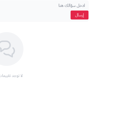
اضغط على "استمرار".
أكّد عملية الشحن.
إرسال
ستتم إضافة الرصيد إلى حسابك.
الطريقة الثانية: من خلال موقع بلايستيشن الرسمي:
قم بزيارة موقع سوني الرسمي:
/store.playstation.com/
سجّل الدخول إلى حسابك أو أنشئ حسابًا جديدًا.
اضغط على أيقونة الملف الشخصي الخاص بك.
اختر "استبدال قيمة الرمز".
أدخل رمز بطاقة بلايستيشن.
اضغط على "التالي".
لا توجد تقييمات
ستتم إضافة الرصيد إلى حسابك.
نصائح هامة:
تأكد من اختيار بطاقة بلايستيشن تناسب المنطقة الصحي
احرص على حفظ رمز بطاقة بلايستيشن في مكان آمن.
لا تشارك رمز البطاقة مع أي شخص آخر.