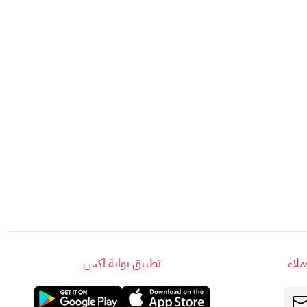
على عالم بلايستيشن!
لاء
تطبيق بوابة اكس