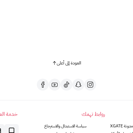
مع بطاقة بلايستيشن، افتح بابًا جديدًا لمغامرات لا حصر لها 
هل لديك أي أسئلة أخرى؟ لا تتردد في طرحها!
العودة إلى أعلى
روابط تهمك
خدمة العم
مدونة XGATE
سياسة الاستبدال والاسترجاع