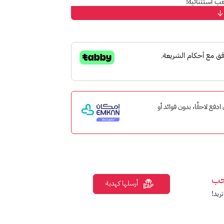
ب استثنائية!
تك على متجر بلايستيشن. تأتي البطاقات بفئات
 به من محتوى رقمي على المتجر.
ت ألعابًا حصرية أو ألعابًا مشهورة.
، وحزمات الأسلحة، والمزيد.
 إمكان ادفع لاحقًا، بدون فوائد أو
ب، وعب مجاني للألعاب، وإمكانية اللعب عبر
حب
أرسلها كهدية
ريد!