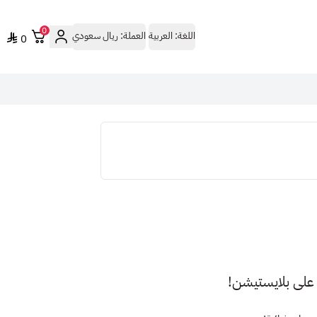
0
اللغة:
العربية
العملة:
ريال سعودي
0
ة على بلايستيشن!