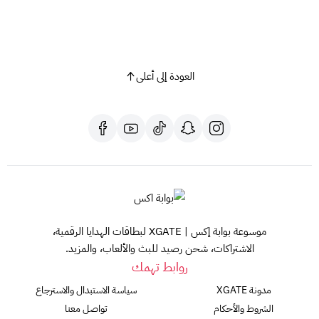
أدخل رمز بطاقة بلايستيشن.
اضغط على "التالي".
ستتم إضافة الرصيد إلى حسابك.
العودة إلى أعلى
نصائح هامة:
تأكد من اختيار بطاقة بلايستيشن تناسب المنطقة الصحيحة
لحسابك.
احرص على حفظ رمز بطاقة بلايستيشن في مكان آمن.
لا تشارك رمز البطاقة مع أي شخص آخر.
مع
سوني ستور سعودي 45 دولار
، افتح بابًا جديدًا لمغامرات لا حصر لها
على عالم بلايستيشن!
هل لديك أي أسئلة أخرى؟ لا تتردد في طرحها!
موسوعة بوابة إكس | XGATE لبطاقات الهدايا الرقمية،
هذا المنتج مخصص لحسابات بلايستيشن السعودية
الاشتراكات، شحن رصيد للبث والألعاب، والمزيد.
روابط تهمك
مدونة XGATE
سياسة الاستبدال والاسترجاع
الشروط والأحكام
تواصل معنا