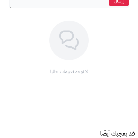
إرسال
كيف يمكنني استخدام بطاقة بلايستيشن سعودي 45$؟
الطريقة الأولى: من خلال جهاز بلايستيشن الخاص بك:
انتقل إلى الواجهة الرئيسية لجهاز بلايستيشن.
اختر خيار "متجر بلايستيشن".
من القائمة المنسدلة، اختر "استرداد القسائم".
أدخل رمز بطاقة بلايستيشن.
اضغط على "استمرار".
أكّد عملية الشحن.
لا توجد تقييمات حاليا
ستتم إضافة الرصيد إلى حسابك.
الطريقة الثانية: من خلال موقع بلايستيشن الرسمي:
قم بزيارة موقع سوني الرسمي:
https://store.playstation.com/
سجّل الدخول إلى حسابك أو أنشئ حسابًا جديدًا.
اضغط على أيقونة الملف الشخصي الخاص بك.
اختر "استبدال قيمة الرمز".
قد يعجبك أيضًا