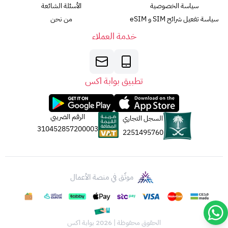
سياسة الخصوصية
الأسئلة الشائعة
سياسة تفعيل شرائح SIM و eSIM
من نحن
خدمة العملاء
تطبيق بوابة اكس
الرقم الضريبي
السجل التجاري
310452857200003
2251495760
موثّق في منصة الأعمال
الحقوق محفوظة | 2026
بوابة اكس