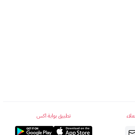
على عالم بلايستيشن!
لاء
تطبيق بوابة اكس