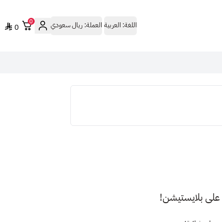
0
اللغة:
العربية
العملة:
ريال سعودي
0
ة على بلايستيشن!