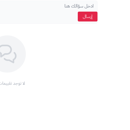
اضغط على "استمرار".
أكّد عملية الشحن.
إرسال
ستتم إضافة الرصيد إلى حسابك.
الطريقة الثانية: من خلال موقع بلايستيشن الرسمي:
قم بزيارة موقع سوني الرسمي:
/store.playstation.com/
سجّل الدخول إلى حسابك أو أنشئ حسابًا جديدًا.
اضغط على أيقونة الملف الشخصي الخاص بك.
اختر "استبدال قيمة الرمز".
أدخل رمز بطاقة بلايستيشن.
اضغط على "التالي".
لا توجد تقييمات
ستتم إضافة الرصيد إلى حسابك.
نصائح هامة:
تأكد من اختيار بطاقة بلايستيشن تناسب المنطقة الصحي
احرص على حفظ رمز بطاقة بلايستيشن في مكان آمن.
لا تشارك رمز البطاقة مع أي شخص آخر.