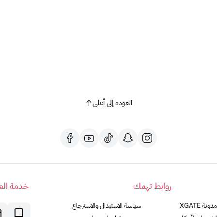
مع بطاقة بلايستيشن، افتح بابًا جديدًا لمغامرات لا حصر لها 
هل لديك أي أسئلة أخرى؟ لا تتردد في طرحها!
العودة إلى أعلى
روابط تهمك
خدمة العم
مدونة XGATE
سياسة الاستبدال والاسترجاع