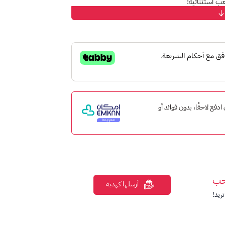
ب استثنائية!
تك على متجر بلايستيشن. تأتي البطاقات بفئات
 به من محتوى رقمي على المتجر.
ت ألعابًا حصرية أو ألعابًا مشهورة.
، وحزمات الأسلحة، والمزيد.
 إمكان ادفع لاحقًا، بدون فوائد أو
ب، وعب مجاني للألعاب، وإمكانية اللعب عبر
حب
أرسلها كهدية
ريد!