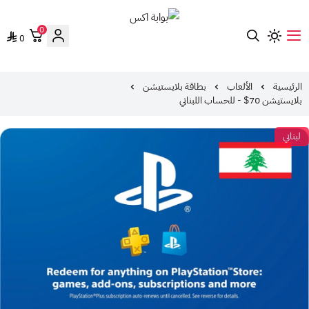
0
0
بوابة اكس
الرئيسية
الألعاب
بطاقة بلايستيشن
بلايستيشن 70$ - للحساب اللبناني
لبناني