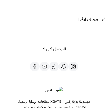
أدخل رمز بطاقة بلايستيشن.
اضغط على "التالي".
ستتم إضافة الرصيد إلى حسابك.
قد يعجبك أيضًا
نصائح هامة:
تأكد من اختيار بطاقة بلايستيشن تناسب المنطقة الصحيحة
لحسابك.
احرص على حفظ رمز بطاقة بلايستيشن في مكان آمن.
العودة إلى أعلى
لا تشارك رمز البطاقة مع أي شخص آخر.
مع بطاقة بلايستيشن، افتح بابًا جديدًا لمغامرات لا حصر لها على عالم
بلايستيشن!
هل لديك أي أسئلة أخرى؟ لا تتردد في طرحها!
موسوعة بوابة إكس | XGATE لبطاقات الهدايا الرقمية،
الاشتراكات، شحن رصيد للبث والألعاب، والمزيد.