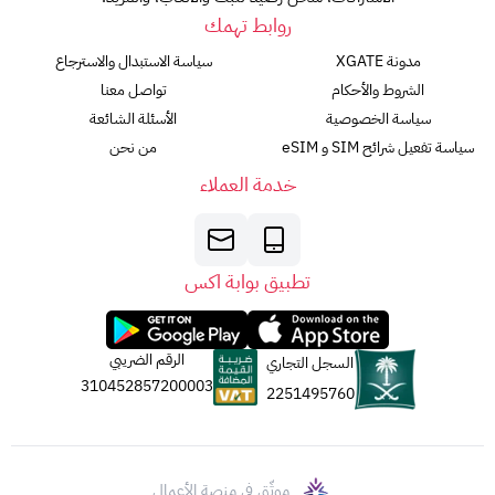
روابط تهمك
مدونة XGATE
سياسة الاستبدال والاسترجاع
الشروط والأحكام
تواصل معنا
سياسة الخصوصية
الأسئلة الشائعة
سياسة تفعيل شرائح SIM و eSIM
من نحن
خدمة العملاء
تطبيق بوابة اكس
الرقم الضريبي
السجل التجاري
310452857200003
2251495760
موثّق في منصة الأعمال