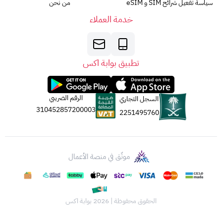
سياسة تفعيل شرائح SIM و eSIM
من نحن
خدمة العملاء
تطبيق بوابة اكس
الرقم الضريبي
السجل التجاري
310452857200003
2251495760
موثّق في منصة الأعمال
الحقوق محفوظة | 2026
بوابة اكس