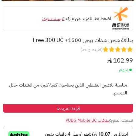
اضغط هنا للمزيد من ماركة
تنيسنت غيمز
بطاقة شحن شدات ببجي 1500+ Free 300 UC
(تقييم واحد)
102.99
متوفر
مناسبة للاعبين النشطين الذين يحتاجون كمية كبيرة من الشدات خلال
الموسم.
طريقة الاستخدام
قراءة المزيد
أتمم عملية الشراء واستلم كود الشدات.
تصنيف المنتج:
بطاقات PUBG Mobile UC
ادخل إلى
صفحة الاسترداد
أدخل معرف اللاعب (Player ID).