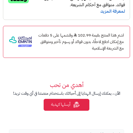
أدخل كود الشدات واضغط تأكيد.
سيتم إضافة الشدات إلى حساب PUBG Mobile الخاص بك.
ملاحظات مهمة
اشترِ هذا المنتج بقيمة 102.99
وقسّمها على 5 دفعات
مخصص لحسابات PUBG Mobile العالمية.
مع إمكان ادفع لاحقًا، بدون فوائد أو رسوم تأخير ومتوافق
تأكد من إدخال Player ID بشكل صحيح.
مع الشريعة الإسلامية
لا يدعم النسخ الكورية أو الفيتنامية أو الصينية ما لم يُذكر خلاف
ذلك.
المنتجات الرقمية غير قابلة للاسترجاع بعد التسليم أو الاستخدام.
أهدي من تحب
الآن ، يمكنك إرسال الهدايا إلى أحبائك باستخدام منصتنا في أي وقت تريد!
أرسلها كهدية