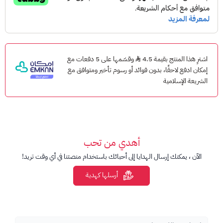
أدخل كود الشدات واضغط تأكيد.
سيتم إضافة الشدات إلى حساب PUBG Mobile الخاص بك.
ملاحظات مهمة
اشترِ هذا المنتج بقيمة 4.5
وقسّمها على 5 دفعات مع
مخصص لحسابات PUBG Mobile العالمية.
إمكان ادفع لاحقًا، بدون فوائد أو رسوم تأخير ومتوافق مع
تأكد من إدخال Player ID بشكل صحيح.
الشريعة الإسلامية
لا يدعم النسخ الكورية أو الفيتنامية أو الصينية ما لم يُذكر خلاف
ذلك.
المنتجات الرقمية غير قابلة للاسترجاع بعد التسليم أو الاستخدام.
أهدي من تحب
الآن ، يمكنك إرسال الهدايا إلى أحبائك باستخدام منصتنا في أي وقت تريد!
أرسلها كهدية