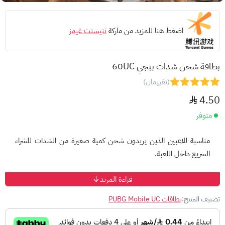
اضغط هنا للمزيد من ماركة
تنيسنت غيمز
بطاقة شحن شدات ببجي 60UC
(تقييمان)
4.50
متوفر
مناسبة للاعبين الذين يريدون شحن كمية صغيرة من الشدات للشراء
السريع داخل اللعبة.
طريقة الاستخدام
قراءة المزيد
أتمم عملية الشراء واستلم كود الشدات.
تصنيف المنتج:
بطاقات PUBG Mobile UC
ادخل إلى
صفحة الاسترداد
أدخل معرف اللاعب (Player ID).