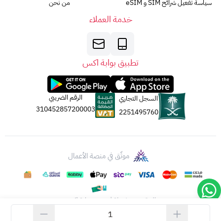
سياسة تفعيل شرائح SIM و eSIM
من نحن
خدمة العملاء
تطبيق بوابة اكس
الرقم الضريبي
السجل التجاري
310452857200003
2251495760
موثّق في منصة الأعمال
الحقوق محفوظة | 2026
بوابة اكس