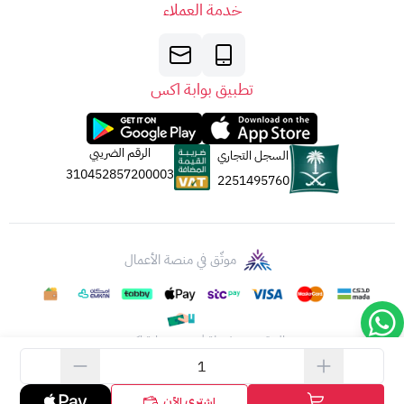
خدمة العملاء
تطبيق بوابة اكس
الرقم الضريبي
السجل التجاري
310452857200003
2251495760
موثّق في منصة الأعمال
الحقوق محفوظة | 2026
بوابة اكس
اشتري الآن