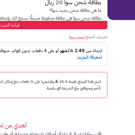
بطاقة شحن سوا 20 ريال
ما هي بطاقة شحن رصيد سوا؟
بطاقة شحن سوا هي بطاقة مدفوعة مسبقًا تسمح لك بإضافة رص
قراءة المزيد
مختلفة، بما في ذلك 20 ريال.
تصنيف المنتج:
شحن سوا
ما يمكنك فعله مع رصيد سوا:
إجراء
مختلف الاتصالات
المحلية والدولية
.
إرسال
الرسائل النصية
SMS
لجميع الأرقام داخل أو خارج ا
استهلاك
الرصيد كاملاً أو
تحويله
إلى رقم آخر.
ما هي فوائد استخدام بطاقة شحن سوا 20 ريال؟
اشترِ هذا المنتج بقيمة 25.5
وقسّمها على 5 دفعات مع إم
تأخير ومتوافق مع الشريعة الإسلامية
سهولة الاستخدام:
يمك
هاتفك.
المرونة:
يمكنك استخدام ب
موقعك.
الأمان:
بطاقات شحن سوا آمنة وموثوقة. يتم تشفير رمز الش
أهدي من ت
الآن ، يمكنك إرسال الهدايا إلى أحبائك باستخدام منصتنا في أي وقت ت