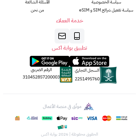
سياسة الخصوصية
الأسئلة الشائعة
سياسة تفعيل شرائح SIM و eSIM
من نحن
خدمة العملاء
تطبيق بوابة اكس
الرقم الضريبي
السجل التجاري
310452857200003
2251495760
موثّق في منصة الأعمال
الحقوق محفوظة | 2026
بوابة اكس