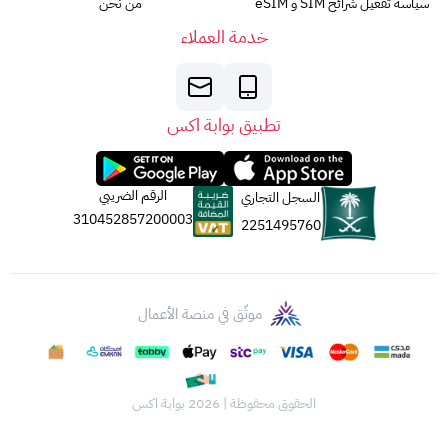
سياسة تفعيل شرائح SIM و eSIM
من نحن
خدمة العملاء
تطبيق بوابة اكس
الرقم الضريبي
السجل التجاري
310452857200003
2251495760
موثّق في منصة الأعمال
الحقوق محفوظة | 2026
بوابة اكس