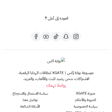
والشروط والأحكام التفصيلية، يرجى زيارة موقع
www.shukran.com
أو الاتصال على 8001246622.
مع بطاقة هدايا شو إكسبريس، ستتمكن من إسعاد من تحب وتقديم
العودة إلى أعلى
لهم هدية مميزة تُتيح لهم الاستمتاع بتجربة تسوق فريدة من نوعها!
موسوعة بوابة إكس | XGATE لبطاقات الهدايا الرقمية،
الاشتراكات، شحن رصيد للبث والألعاب، والمزيد.
روابط تهمك
مدونة XGATE
سياسة الاستبدال والاسترجاع
الشروط والأحكام
تواصل معنا
سياسة الخصوصية
الأسئلة الشائعة