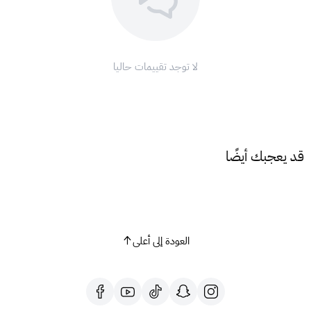
ابدأ الاستمتاع!
الشروط والأحكام:
هذه البطاقة مخصصة لحسابات سبيستون غو في السعودية.
لا توجد تقييمات حاليا
البطاقة صالحة لمدة 12 شهرًا من تاريخ الشراء.
لا يمكن استبدال البطاقة أو تحويلها إلى نقود.
لا تسري هذه البطاقة مع أي عروض ترويجية أخرى.
سبيستون غو غير مسؤولة عن البطاقات المفقودة أو التالفة أو
المسروقة.
قد يعجبك أيضًا
لمزيد من المعلومات، يرجى زيارة موقع سبيستون غو أو التواصل
معنا على البريد الإلكتروني
feedback@spacetoongo.com
.
مع سبيستون غو، ودّع الملل واستمتع بتجربة مشاهدة مميزة!
العودة إلى أعلى