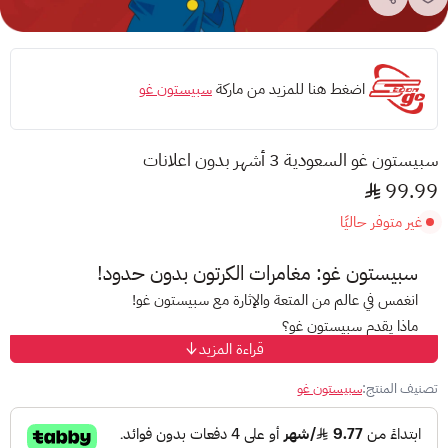
اضغط هنا للمزيد من ماركة
سبيستون غو
سبيستون غو السعودية 3 أشهر بدون اعلانات
99.99
غير متوفر حاليًا
سبيستون غو: مغامرات الكرتون بدون حدود!
انغمس في عالم من المتعة والإثارة مع سبيستون غو!
ماذا يقدم سبيستون غو؟
قراءة المزيد
مكتبة ضخمة من مسلسلات الكرتون والأفلام
: استمتع بمشاهدة
أفضل عروض الكرتون العربية والعالمية مترجمة إلى اللغة العربية.
تصنيف المنتج:
سبيستون غو
ترجمة عربية منقحة
: شاهد مسلسلاتك وأفلامك المفضلة بترجمة
دقيقة وواضحة تناسب جميع أفراد العائلة.