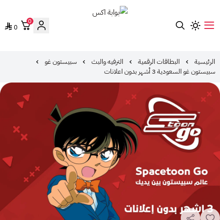
0
0
بوابة اكس
الرئيسية
البطاقات الرقمية
الترفيه والبث
سبيستون غو
سبيستون غو السعودية 3 أشهر بدون اعلانات