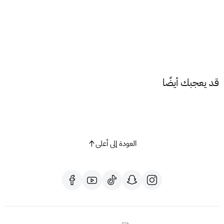
أجهزة Android (مثل Samsung):
الإعدادات → الاتصالات → مدير بطاقة SIM
إضافة خطة الهاتف المحمول ثم مسح رمز QR
أجهزة HarmonyOS (مثل Huawei):
قد يعجبك أيضًا
الإعدادات → شبكة الجوال → إدارة بطاقات SIM
إضافة بطاقة eSIM ثم مسح رمز QR
الانتظار حتى اكتمال تفعيل الشريحة على الجهاز
بعد الانتهاء، يمكن استخدام جميع خدمات الجهاز بشكل طبيعي عبر
الشريحة المدمجة
العودة إلى أعلى
ملاحظات مهمة
لا يوجد توصيل للشرائح
يتم استخراج بدل فاقد من أقرب فرع STC بعد التفعيل
رسوم بدل الفاقد: 28 ريال
يمكن استلام الشريحة في نفس اليوم أو خلال 10 دقائق فقط من