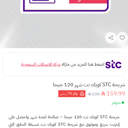
اضغط هنا للمزيد من ماركة
شركة الاتصالات السعودية
شريحة STC كويك نت شهر 120 جيجا
159.99
وفر
70 ر.س
230
متوفر
شريحة STC كويك نت 120 جيجا – صالحة لمدة شهر و
احصل على
إنترنت سريع وموثوق مع
شريحة STC كويك نت مسبقة الدفع
، التي