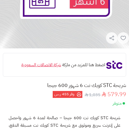
اضغط هنا للمزيد من ماركة
شركة الاتصالات السعودية
شريحة STC كويك نت 6 شهور 600 جيجا
579.99
وفر
455 ر.س
1,035
متوفر
شريحة STC كويك نت 600 جيجا – صالحة لمدة 6 شهور و
احصل
على إنترنت سريع وموثوق مع
شريحة STC كويك نت مسبقة الدفع
،