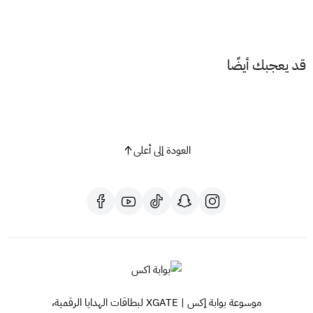
أجهزة Android (مثل Samsung):
الإعدادات → الاتصالات → مدير بطاقة SIM
قد يعجبك أيضًا
إضافة خطة الهاتف المحمول ثم مسح رمز QR
أجهزة HarmonyOS (مثل Huawei):
الإعدادات → شبكة الجوال → إدارة بطاقات SIM
إضافة بطاقة eSIM ثم مسح رمز QR
العودة إلى أعلى
الانتظار حتى اكتمال تفعيل الشريحة على الجهاز
بعد الانتهاء، يمكن استخدام جميع خدمات الجهاز بشكل طبيعي عبر
الشريحة المدمجة
ملاحظات مهمة
لا يوجد توصيل للشرائح
يتم استخراج بدل فاقد من أقرب فرع STC بعد التفعيل
رسوم بدل الفاقد: 28 ريال
موسوعة بوابة إكس | XGATE لبطاقات الهدايا الرقمية،
يمكن استلام الشريحة في نفس اليوم أو خلال 10 دقائق فقط من