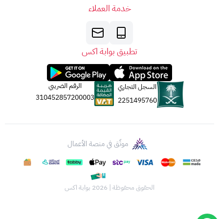
خدمة العملاء
تطبيق بوابة اكس
الرقم الضريبي
السجل التجاري
310452857200003
2251495760
موثّق في منصة الأعمال
الحقوق محفوظة | 2026
بوابة اكس