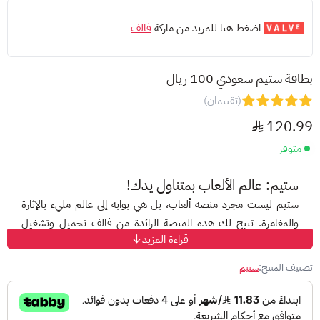
اضغط هنا للمزيد من ماركة
فالف
بطاقة ستيم سعودي 100 ريال
(تقييمان)
120.99
متوفر
ستيم: عالم الألعاب بمتناول يدك!
ستيم
ليست مجرد منصة ألعاب، بل هي بوابة إلى عالم مليء بالإثارة
والمغامرة. تتيح لك هذه المنصة الرائدة من
فالف
تحميل وتشغيل
قراءة المزيد
الألعاب من مختلف المطورين، بدءًا من الاستوديوهات المستقلة
الصغيرة وصولًا إلى كبار شركات الألعاب العالمية.
تصنيف المنتج:
ستيم
ولكن، كيف يمكنك الاستمتاع بكل ما تقدمه ستيم دون قيود؟
هنا تأتي بطاقات ستيم لتلعب دورها!
بطاقات ستيم
هي بطاقات مسبقة الدفع تتيح لك إضافة رصيد إلى