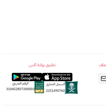
لاء
تطبيق بوابة اكس
الرقم الضريبي
السجل التجاري
310452857200003
2251495760