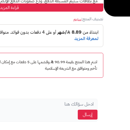
مع
بطاقات ستيم
المسبقة الدفع، ودّع صعوبات الدفع الإلكتر
قراءة المزيد
ما هي بطاقات ستيم؟
تصنيف المنتج:
ستيم
هي بطاقات
مُقَدّمة الدفع
تتيح لك إضافة رصيد إلى محفظتك 
ما هي فوائد استخدام بطاقات ستيم؟
سهولة الشحن:
اشحن رصيدك
دون الحاجة
إلى بطاقات ائت
مرونة الدفع:
اختر
القيمة
التي تناسب احتياجاتك من بين م
هدايا مثالية:
تُعدّ بطاقات ستيم
هدايا مثالية
لعشاق الألعاب
اشترِ هذا المنتج بقيمة 90.99
وقسّمها على 5 دفعات مع 
تأخير ومتوافق مع الشريعة الإسلامية
تحكم أفضل:
تتحكم
بمقدار الأموال التي تنفقها على الألعا
إمكانية الوصول الفوري:
استمتع برصيدك
فورًا
بعد الشحن، 
كيف أستخدم بطاقات ستيم؟
سجل الدخول إلى حساب ستيم الخاص بك.
انتقل إلى صفحة استرداد رمز Steam Wallet.
أدخل رمز Steam Wallet الموجود على البطاقة.
إرسال
انقر على "متابعة".
سيتم إضافة الرصيد إلى حسابك وستكون جاهزًا للاستخدام