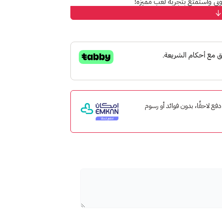
وني واستمتع بتجربة لعب مميزة!
على منصة ستيم، ببساطة وسرعة.
مانية أو حسابات بنكية.
جموعة متنوعة من الخيارات.
 من جميع الأعمار.
إمكان ادفع لاحقًا، بدون فوائد أو رسوم
ب،
دون مفاجآت غير متوقعة
.
وابدأ بلعب ألعابك المفضلة.
!