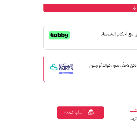
 على ستيم.
يقات، والمزيد من متجر ستيم.
إمكان ادفع لاحقًا، بدون فوائد أو رسوم
حساب ستيم الخاص بك.
حب
أرسلها كهدية
ريد!