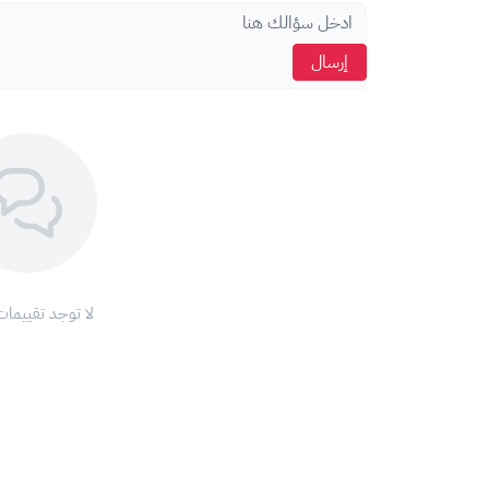
سجل الدخول إلى حساب ستيم الخاص بك.
انتقل إلى صفحة استرداد رمز Steam Wallet.
إرسال
أدخل رمز Steam Wallet الموجود على البطاقة.
انقر على "متابعة".
سيتم إضافة الرصيد إلى حسابك وستكون جاهزًا للاستخدام
ملاحظة:
تأكد من مطابقة عملة البطاقة مع عملة حسابك 
الاحكام و الشروط
هذا المنتج مخصص لحسابات ستيم الأمريكية .
لا توجد تقييمات