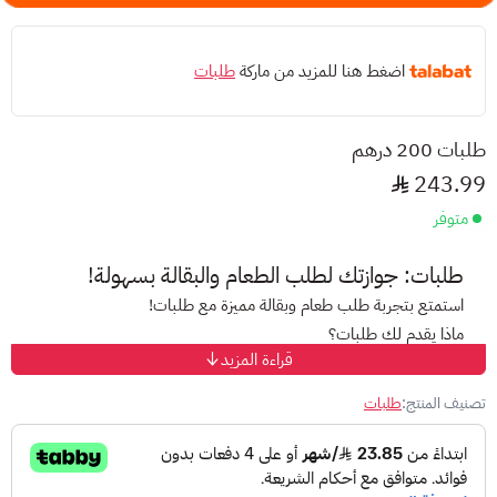
اضغط هنا للمزيد من ماركة
طلبات
طلبات 200 درهم
243.99
متوفر
طلبات: جوازتك لطلب الطعام والبقالة بسهولة!
استمتع بتجربة طلب طعام وبقالة مميزة مع طلبات!
ماذا يقدم لك طلبات؟
قراءة المزيد
تشكيلة واسعة:
اكتشف آلاف المطاعم والمتاجر القريبة منك.
توصيل سريع:
وداعاً للجوع! استمتع بطعامك ساخناً وطازجاً في
تصنيف المنتج:
طلبات
أسرع وقت.
عروض حصرية:
خصومات وعروض مميزة تنتظرك على طلبات.
خيارات متنوعة:
اختر ما تشتهيه من بين مأكولات عالمية ومحلية