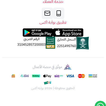
خدمة العملاء
تطبيق بوابة اكس
الرقم الضريبي
السجل التجاري
310452857200003
2251495760
موثّق في منصة الأعمال
الحقوق محفوظة | 2026
بوابة اكس