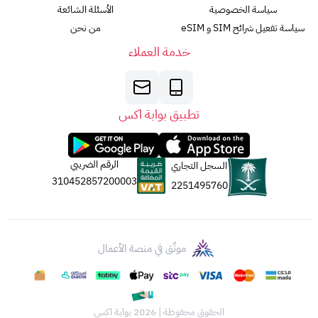
سياسة الخصوصية
الأسئلة الشائعة
سياسة تفعيل شرائح SIM و eSIM
من نحن
خدمة العملاء
تطبيق بوابة اكس
الرقم الضريبي
السجل التجاري
310452857200003
2251495760
موثّق في منصة الأعمال
الحقوق محفوظة | 2026
بوابة اكس