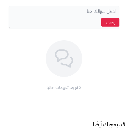
تأتي البطاقة بقيم مختلفة، بما في ذلك بطاقات بقيمة 100 ريال،
بطاقة هديتك من أسواق التميمي هي هدية رائعة ومريحة يمكنك
تقديمها لمحبيك بأحد الفئات التالية: 100 / 250 / 500 ريال
إرسال
سعودي.
تعتبر بطاقة هديتك من أسواق التميمي بمثابة مبلغ مالي يمكنك
إستخدامه لشراء أي منتج تريدة في أي فرع من فروع أسواق التميمي في
المملكة العربية السعودية،
من أين أستطيع شراء بطاقة هديتك أسواق التميمي
يمكنك زيارة صفحة
أسواق التميمي
في XGATE واختيار ما يتناسب مع
حاجتك للشراء
لا توجد تقييمات حاليا
طريقة الاستخدام بطاقة هديتك أسواق التميمي، يُرجى اتباع الخطوات
التالية:
قم بزيارة أقرب فرع لأسواق التميمي، والتي يُمكنك العثور عليها عبر
الرابط:
محدد مواقع فروع أسواق التميمي
.
قد يعجبك أيضًا
اعرض الباركود، الذي تم إرساله إليك، على موظف الكاشير لدينا.