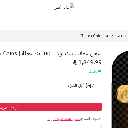
بوابة اكس
Ti
شحن عملات تيك توك | 35000 عملة | Tiktok Coins
1,849.99
متوفر
⚠️ ​إقرأ قبل الشراء
قراءة المزيد
اشحن حسابك بمرونة تناسب خصوصيتك.
تصنيف المنتج:
شحن عملات تيك توك