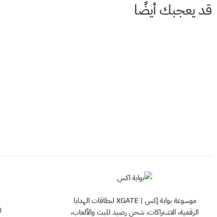
قد يعجبك أيضًا
موسوعة بوابة إكس | XGATE لبطاقات الهدايا
ا
الرقمية، الاشتراكات، شحن رصيد للبث والألعاب،