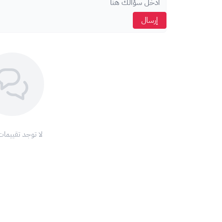
اسحب و افلت الم
​📞
للتواصل فقط
: 0565108099 (
واتساب
).
إرسال
استعراض
أي اتصال خلاف الرقم الموضح لا تتحمل XGATE مسؤوليته.
لا توجد تقييمات