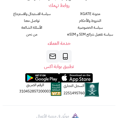
روابط تهمك
مدونة XGATE
سياسة الاستبدال والاسترجاع
الشروط والأحكام
تواصل معنا
سياسة الخصوصية
الأسئلة الشائعة
سياسة تفعيل شرائح SIM و eSIM
من نحن
خدمة العملاء
تطبيق بوابة اكس
الرقم الضريبي
السجل التجاري
310452857200003
2251495760
موثّق في منصة الأعمال