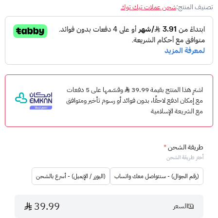
تصنيف المنتج:
شحن عملات تيك توك
اشحن حسابك بمرونة تناسب خصوصيتك.
شحن سريع وآمن 100%
بكل بساطة!
اشترِ هذا المنتج بقيمة 39.99
وقسّمها على 5 دفعات
مع إمكان ادفع لاحقًا، بدون فوائد أو رسوم تأخير ومتوافق
• ​مدة الشحن:
مع الشريعة الإسلامية
من
5 إلى 30 دقيقة.
(قد تصل إلى ساعة في حال تفعيل
التحقق بخطوتين
).
طريقة الشحن
*
• ​​​طريقة الشحن:
أختر طريقة الشحن
1- عبر اليوزر/الإيميل وكلمة السر.
(رقم الجوال) - سنتواصل معك واتساب
(اليوزر / الإيميل) - أسرع بالشحن
"نشحن لك فوراً".
2- عبر رقم الجوال.
39.99
السعر
"سيتم التواصل معك لطلب الرمز".