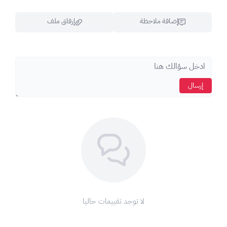
إضافة ملاحظة
إرفاق ملف
​​📢
ملاحظة هامة
: إذا كان حسابك مؤمناً بـ "ا
لتحقق بخطوتين
"،
سيتواصل معك فريقنا عبر الواتساب لطلب الرمز وتأكيد الدخول.
​📞
للتواصل فقط
: 0565108099 (
واتساب
).
اسحب و افلت الملف هنا
أي اتصال خلاف الرقم الموضح لا تتحمل XGATE مسؤوليته.
إرسال
استعراض
لا توجد تقييمات حاليا