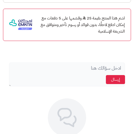
Valorant يورو، ستتمكن من شراء عناصر حصرية داخل اللعبة،
وشخصيات مميزة تجعلك متميزًا عن باقي اللاعبين. انضم إلى المعركة
اشترِ هذا المنتج بقيمة 25
وقسّمها على 5 دفعات مع
وأظهر مهاراتك للجميع!
إمكان ادفع لاحقًا، بدون فوائد أو رسوم تأخير ومتوافق مع
الشريعة الإسلامية
مميزات بطاقات نقاط Valorant يورو:
شراء العناصر الحصرية:
استمتع بشراء شخصيات جديدة، وأزياء
مميزة، وأسلحة قوية تُضفي على لعبك المزيد من المتعة والإثارة.
لا حاجة لبطاقة ائتمان:
فقط قم بشراء البطاقة وشحن رصيد
حسابك على Valorant بسهولة دون الحاجة لبطاقة ائتمان.
باقات متنوعة:
نقدم لك بطاقات نقاط Valorant يورو بباقات
إرسال
وأسعار مختلفة لتناسب احتياجات جميع اللاعبين.
طريقة شحن رصيد بطاقة Valorant:
سجّل الدخول إلى لعبة Valorant.
اضغط على أيقونة Valorant الموجودة على يمين علامة التبويب
"Store".
اختر
Prepaid cards &Codes
"بطاقات مسبقة الدفع والرموز".