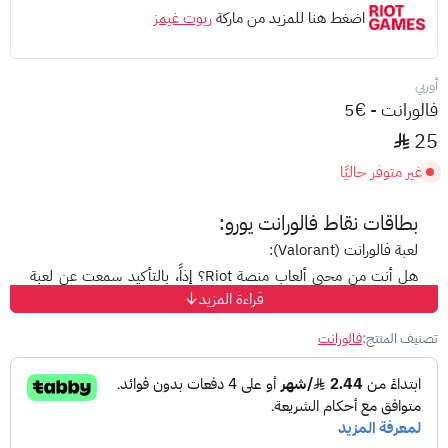
اضغط هنا للمزيد من ماركة
ريوت غيمز
أوربي
فالورانت - €5
25
غير متوفر حاليًا
بطاقات نقاط فالورانت يورو:
لعبة فالورانت (Valorant):
هل أنت من محبي ألعاب منصة Riot؟ إذاً، بالتأكيد سمعت عن لعبة
قراءة المزيد
Valorant، واحدة من أشهر وأكثر ألعاب التصويب إثارة على الساحة
العالمية.
تصنيف المنتج:
فالورانت
تجربة لعب مميزة:
تُقدم لك فالورانت ساحة تنافسية 5 ضد 5، حيث تختار عميلك
المفضل وتخوض المعارك على 4 خرائط مختلفة. مع بطاقات نقاط