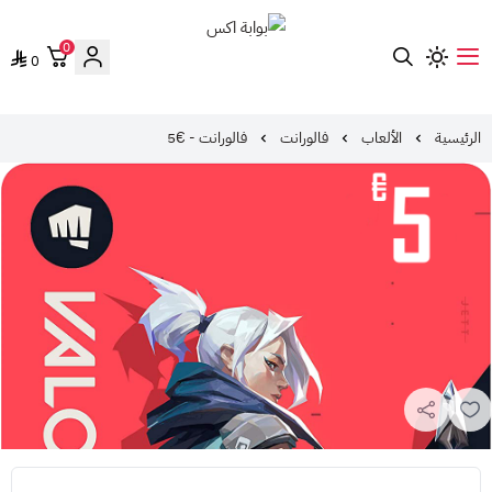
0
0
بوابة اكس
الرئيسية
الألعاب
فالورانت
فالورانت - €5