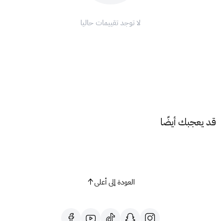
أدخل رمز البطاقة الذي حصلت عليه من XGATE.
اضغط على
Submit
"تأكيد".
لا توجد تقييمات حاليا
استمتع بتجربة لعب لا تُنسى مع بطاقات نقاط فالورانت !
ملاحظة:
هذه البطاقة مخصصة للمتجر الاوربي فقط.
اشحن رصيدك الآن وانطلق في رحلة مليئة بالإثارة!
قد يعجبك أيضًا
العودة إلى أعلى