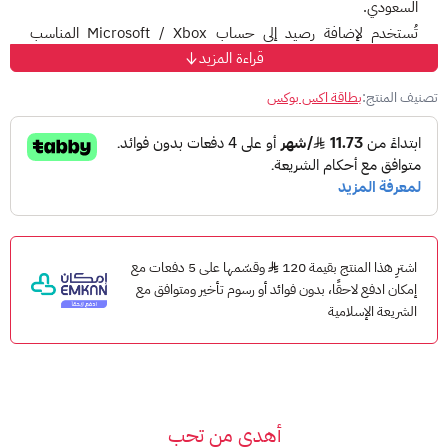
السعودي.
تُستخدم لإضافة رصيد إلى حساب Microsoft / Xbox المناسب
قراءة المزيد
للمنطقة، ثم استخدام الرصيد في شراء ألعاب Xbox، الإضافات،
التطبيقات، والمحتوى الرقمي المتاح داخل متجر Microsoft.
تصنيف المنتج:
بطاقة اكس بوكس
هذه الفئة مناسبة لمن يريد شحن رصيد بالريال السعودي بدل
استخدام بطاقة دفع مباشرة داخل متجر Xbox.
طريقة الاستخدام
سجّل الدخول إلى حساب Microsoft أو Xbox الخاص بك.
تأكد أن الحساب مناسب للمتجر السعودي.
افتح صفحة الاسترداد.
اشترِ هذا المنتج بقيمة 120
وقسّمها على 5 دفعات مع
إمكان ادفع لاحقًا، بدون فوائد أو رسوم تأخير ومتوافق مع
أدخل كود البطاقة المكوّن من 25 حرفًا.
الشريعة الإسلامية
اتبع التعليمات حتى تتم إضافة الرصيد إلى حسابك.
معلومات مهمة
قيمة البطاقة: 100 ريال سعودي.
المنطقة: المتجر السعودي.
أهدي من تحب