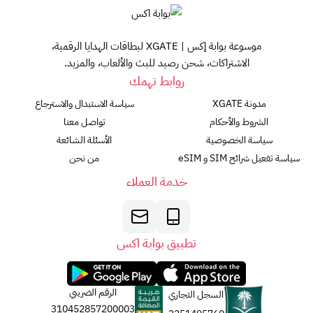
موسوعة بوابة إكس | XGATE لبطاقات الهدايا الرقمية،
الاشتراكات، شحن رصيد للبث والألعاب، والمزيد.
روابط تهمك
مدونة XGATE
سياسة الاستبدال والاسترجاع
الشروط والأحكام
تواصل معنا
سياسة الخصوصية
الأسئلة الشائعة
سياسة تفعيل شرائح SIM و eSIM
من نحن
خدمة العملاء
تطبيق بوابة اكس
الرقم الضريبي
السجل التجاري
310452857200003