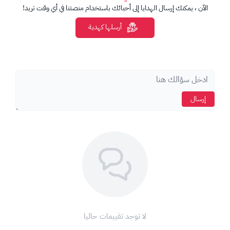
العملة: SAR.
الآن ، يمكنك إرسال الهدايا إلى أحبائك باستخدام منصتنا في أي وقت تريد!
يجب استخدام البطاقة مع حساب Microsoft / Xbox مناسب
للمنطقة.
أرسلها كهدية
قد لا تعمل البطاقة على حسابات من مناطق أخرى.
المنتجات والمحتويات المتاحة للشراء تختلف حسب متجر
Microsoft والمنطقة.
إرسال
لا توجد تقييمات حاليا