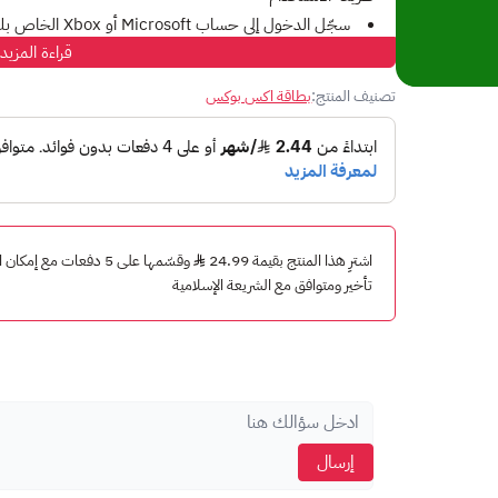
سجّل الدخول إلى حساب Microsoft أو Xbox الخاص بك.
قراءة المزيد
تأكد أن الحساب مناسب للمتجر الأمريكي.
افتح صفحة الاسترداد.
تصنيف المنتج:
بطاقة اكس بوكس
أدخل كود البطاقة المكوّن من 25 حرفًا.
اتبع التعليمات حتى تتم إضافة الرصيد إلى حسابك.
معلومات مهمة
المنطقة: المتجر الأمريكي.
العملة: USD.
اشترِ هذا المنتج بقيمة 24.99
وقسّمها على 5 دفعات مع 
يجب استخدام البطاقة مع حساب Microsoft / Xbox مناسب للمنطقة الأمريكية.
تأخير ومتوافق مع الشريعة الإسلامية
قد لا تعمل البطاقة على حسابات من مناطق أخرى.
المنتجات والمحتويات المتاحة للشراء تختلف حسب متجر Microsoft والمنطقة.
إرسال