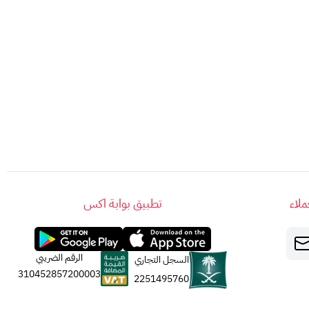
لاء
تطبيق بوابة اكس
الرقم الضريبي
السجل التجاري
310452857200003
2251495760