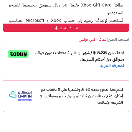
بطاقة Xbox Gift Card بقيمة 50 ريال سعودي مخصصة للمتجر
السعودي.
تُستخدم لإضافة رصيد إلى حساب Microsoft / Xbox المناسب
قراءة المزيد
للمنطقة، ثم استخدام الرصيد في شراء ألعاب Xbox، الإضافات،
التطبيقات، والمحتوى الرقمي المتاح داخل متجر Microsoft.
تصنيف المنتج:
بطاقة اكس بوكس
هذه الفئة مناسبة لمن يريد رصيدًا بسيطًا لشراء إضافة رقمية، محتوى
داخل لعبة، أو تجميع رصيد لعملية شراء أكبر.
طريقة الاستخدام
سجّل الدخول إلى حساب Microsoft أو Xbox الخاص بك.
تأكد أن الحساب مناسب للمتجر السعودي.
افتح صفحة الاسترداد.
اشترِ هذا المنتج بقيمة 60
وقسّمها على 5 دفعات مع
إمكان ادفع لاحقًا، بدون فوائد أو رسوم تأخير ومتوافق مع
أدخل كود البطاقة المكوّن من 25 حرفًا.
الشريعة الإسلامية
اتبع التعليمات حتى تتم إضافة الرصيد إلى حسابك.
معلومات مهمة
قيمة البطاقة: 50 ريال سعودي.