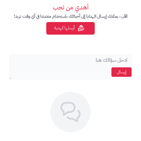
المنطقة: المتجر السعودي.
أهدي من تحب
العملة: SAR.
الآن ، يمكنك إرسال الهدايا إلى أحبائك باستخدام منصتنا في أي وقت تريد!
يجب استخدام البطاقة مع حساب Microsoft / Xbox مناسب
للمنطقة.
أرسلها كهدية
قد لا تعمل البطاقة على حسابات من مناطق أخرى.
المنتجات والمحتويات المتاحة للشراء تختلف حسب متجر
Microsoft والمنطقة.
إرسال