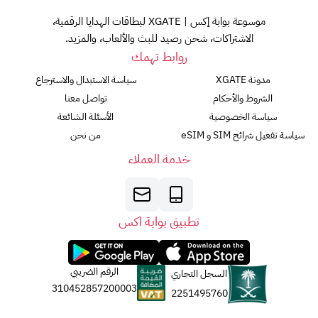
موسوعة بوابة إكس | XGATE لبطاقات الهدايا الرقمية،
الاشتراكات، شحن رصيد للبث والألعاب، والمزيد.
روابط تهمك
مدونة XGATE
سياسة الاستبدال والاسترجاع
الشروط والأحكام
تواصل معنا
سياسة الخصوصية
الأسئلة الشائعة
سياسة تفعيل شرائح SIM و eSIM
من نحن
خدمة العملاء
تطبيق بوابة اكس
الرقم الضريبي
السجل التجاري
310452857200003
2251495760