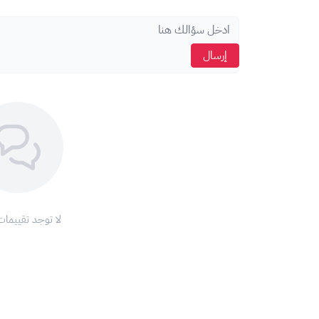
يمكن استلام الشريحة
في نفس اليوم أو خلال 10 دقائق فقط من التفعيل
📄 الشروط:
إرسال
يتم إصدار شريحة جديدة باسم العميل
لا يمكن تفعيل الشريحة على رقم موجود مسبقًا
يتطلب
هوية وطنية أو إقامة سارية
والتفعيل عبر
أبشر
الحد الأقصى للمقيم:
شريحة واحدة مسبقة الدفع
العمر
18 سنة فما فوق
لا يمكن إلغاء الشريحة بعد تسجيلها باسم العميل
⚠️ تنبيهات مهمة:
لا توجد تقييمات
تأكد من تغطية
شبكة زين
في منطقتك
للحصول على
رمز النفاذ الوطني الموحد
اضغط هنا
للاستفسارات والدعم، تواصل معنا عبر
الواتساب