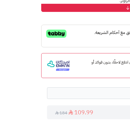
راوتر.
 إمكان ادفع لاحقًا، بدون فوائد أو
 الشريحة في أسرع وقت ممكن.
109.99
184