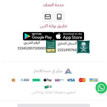
خدمة العملاء
تطبيق بوابة اكس
الرقم الضريبي
السجل التجاري
310452857200003
2251495760
موثّق في منصة الأعمال
الحقوق محفوظة | 2026
بوابة اكس