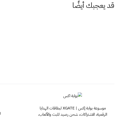
قد يعجبك أيضًا
موسوعة بوابة إكس | XGATE لبطاقات الهدايا
ا
الرقمية، الاشتراكات، شحن رصيد للبث والألعاب،