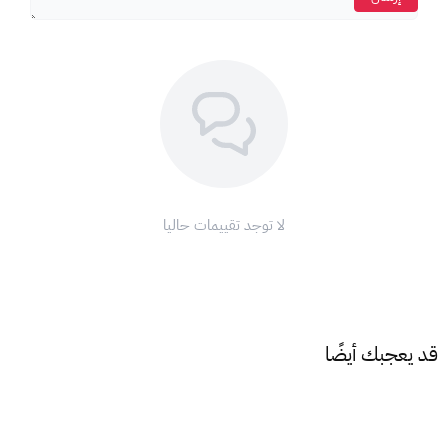
ملاحظة: يرجى شحن البطاقة بعد الاستلام في وقت لايقل عن اسبوعين
فقط وذلك لتتجنب اي مشاكل في الشحن وعدم قبولها عند الشحن
مع عروض زين للإنترنت، لاتصال دائم وتحديث مستمر. اشتري بطاقة
زين مسبقة الدفع اليوم واستمتع بخدمة الإنترنت غير المحدودة!
للمزيد من المعلومات، يرجى زيارة موقع زين الإلكتروني أو الاتصال
بخدمة العملاء على الرقم 959.
لا توجد تقييمات حاليا
قد يعجبك أيضًا