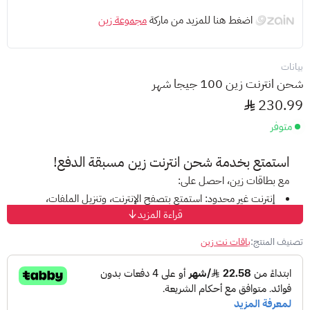
اضغط هنا للمزيد من ماركة
مجموعة زين
بيانات
شحن انترنت زين 100 جيجا شهر
230.99
متوفر
استمتع بخدمة
شحن انترنت
زين مسبقة الدفع!
مع بطاقات زين، احصل على:
إنترنت غير محدود:
استمتع بتصفح الإنترنت، وتنزيل الملفات،
قراءة المزيد
ومشاهدة الفيديوهات دون قيود على البيانات.
عروض متنوعة:
اختر من بين مجموعة من الباقات التي تناسب
تصنيف المنتج:
باقات نت زين
احتياجاتك وميزانيتك.
أسعار تنافسية:
احصل على أفضل قيمة مقابل أموالك مع عروض
زين للإنترنت.
سهولة الشحن:
شحن انترنت زين من خلال اتصال أو من خلال