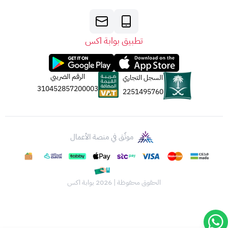
تطبيق بوابة اكس
الرقم الضريبي
السجل التجاري
310452857200003
2251495760
موثّق في منصة الأعمال
الحقوق محفوظة | 2026
بوابة اكس