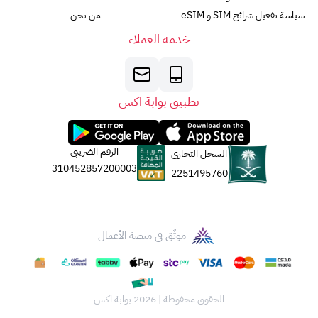
سياسة تفعيل شرائح SIM و eSIM
من نحن
خدمة العملاء
تطبيق بوابة اكس
الرقم الضريبي
السجل التجاري
310452857200003
2251495760
موثّق في منصة الأعمال
الحقوق محفوظة | 2026
بوابة اكس