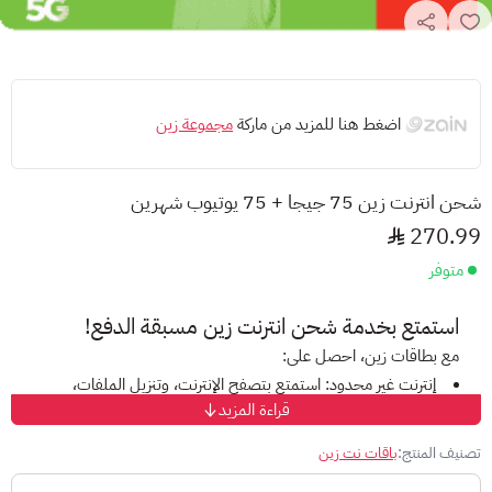
اضغط هنا للمزيد من ماركة
مجموعة زين
شحن انترنت زين 75 جيجا + 75 يوتيوب شهرين
270.99
متوفر
استمتع بخدمة
شحن انترنت
زين مسبقة الدفع!
مع بطاقات زين، احصل على:
إنترنت غير محدود:
استمتع بتصفح الإنترنت، وتنزيل الملفات،
قراءة المزيد
ومشاهدة الفيديوهات دون قيود على البيانات.
عروض متنوعة:
اختر من بين مجموعة من الباقات التي تناسب
تصنيف المنتج:
باقات نت زين
احتياجاتك وميزانيتك.