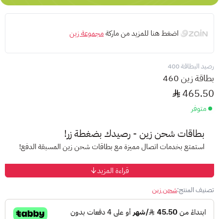
اضغط هنا للمزيد من ماركة
مجموعة زين
رصيد البطاقة 400
بطاقة زين 460
465.50
متوفر
بطاقات شحن زين - رصيدك بضغطة زر!
استمتع بخدمات اتصال مميزة مع بطاقات شحن زين المسبقة الدفع!
قراءة المزيد
ما نقدمه:
باقات متنوعة:
اختر الباقة التي تناسب احتياجاتك من عروض
تصنيف المنتج:
شحن زين
وأسعار تنافسية.
سهولة الشحن:
اشحن رصيدك بضغطة زر من خلال الهاتف أو موقع