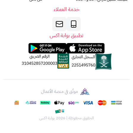
خدمة العملاء
تطبيق بوابة اكس
الرقم الضريبي
السجل التجاري
310452857200003
2251495760
موثّق في منصة الأعمال
الحقوق محفوظة | 2026
بوابة اكس