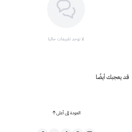
كود الشحن:
اضغط * 141 * ← أدخل كود البطاقة ← ثم اضغط
# ثم اتصال.
من خلال موقع زين:
اشحن خطك عن طريق موقع زين (
لا توجد تقييمات حاليا
https://myzain.sa.zain.com/autoforms/portal/site/onlinet
)
opup?AF_language=ar
ملاحظات هامة:
هذا المنتج مخصص لخطوط زين السعودية فقط.
قد يعجبك أيضًا
يرجى شحن البطاقة بعد الاستلام بمدة لا تقل عن أسبوعين لتجنب
أي مشاكل في الشحن.
مع بطاقات شحن زين، ابق على اتصال دائم!
العودة إلى أعلى
للمزيد من المعلومات، يرجى زيارة موقع زين الإلكتروني أو الاتصال
بخدمة العملاء.